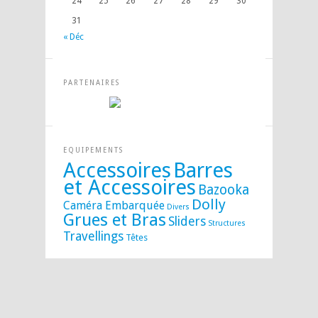
24
25
26
27
28
29
30
31
« Déc
PARTENAIRES
EQUIPEMENTS
Accessoires
Barres
et Accessoires
Bazooka
Dolly
Caméra Embarquée
Divers
Grues et Bras
Sliders
Structures
Travellings
Têtes