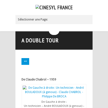
Sélectionner une Page:
Hide Navigation
Actualités
Produits
Espaces Préparation
Espaces Préparation
Les Bureaux
Les Costumes
Cafétéria
Localisation
Acteurs et Partenaires
Conditions de Location
André BOULADOUX
Le Curriculum Vitaë
Les Photographies
Cinesyl sur FaceBook
Contact CINESYL PARIS
Contact CINESYL MARSEILLE
A propos
Paiement en Ligne
A DOUBLE TOUR
<<
De Claude Chabrol – 1959
De Gauche à droite :
Un technicien – André BOULADOUX (à genoux) –